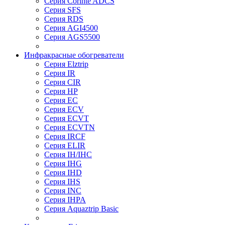
Серия Corinte ADCS
Серия SFS
Серия RDS
Серия AGI4500
Серия AGS5500
Инфракрасные обогреватели
Серия Elztrip
Серия IR
Серия CIR
Серия HP
Серия EC
Серия ECV
Серия ECVT
Серия ECVTN
Серия IRCF
Серия ELIR
Серия IH/IHC
Серия IHG
Серия IHD
Серия IHS
Серия INC
Серия IHPA
Серия Aquaztrip Basic