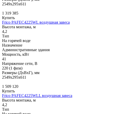
2549x295x611
1 319 385
Купить
Frico PAFEC4225WL воздушная завеса
Высота монтажа, м
4,2
Тип
На горячей воде
Назначение
Административные здания
Мощность, кВт
41
Напряжение сети, В
220 (1 фаза)
Размеры (ДхВхГ), мм
2549x295x611
1 509 120
Купить
Frico PAFEC4225WLL воздушная завеса
Высота монтажа, м
4,2
Тип
На горячей воде