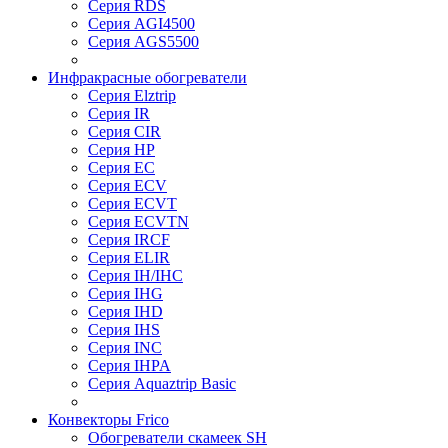
Серия RDS
Серия AGI4500
Серия AGS5500
Инфракрасные обогреватели
Серия Elztrip
Серия IR
Серия CIR
Серия HP
Серия EC
Серия ECV
Серия ECVT
Серия ECVTN
Серия IRCF
Серия ELIR
Серия IH/IHC
Серия IHG
Серия IHD
Серия IHS
Серия INC
Серия IHPA
Серия Aquaztrip Basic
Конвекторы Frico
Обогреватели скамеек SH