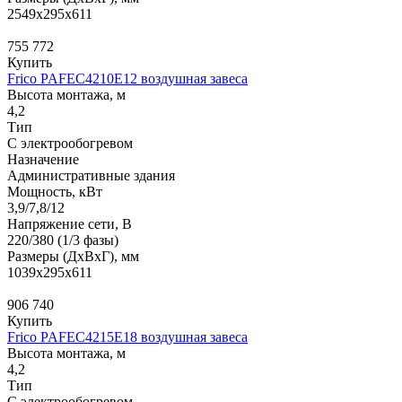
2549x295x611
755 772
Купить
Frico PAFEC4210E12 воздушная завеса
Высота монтажа, м
4,2
Тип
С электрообогревом
Назначение
Административные здания
Мощность, кВт
3,9/7,8/12
Напряжение сети, В
220/380 (1/3 фазы)
Размеры (ДхВхГ), мм
1039x295x611
906 740
Купить
Frico PAFEC4215E18 воздушная завеса
Высота монтажа, м
4,2
Тип
С электрообогревом