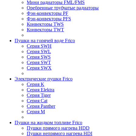
Мини радиаторы FML/FMS
Оребренные трубчатые радиаторы
Фэн-конвекторы PF
Фэн-конвекторы PFS
Конвекторы TWS
Конвекторы TWT
Пушки на горячей воде Frico
Серия SWH
Серия SWL
Серия SWS
Серия SWT
Серия SWX
Электрические пушки Frico
Серия K
Серия Elektra
Серия Tiger
Серия Cat
Серия Panther
Серия M
Пушки на жидком топливе Frico
Пушки прямого нагрева HDD
Пушки непрямого нагрева HDI