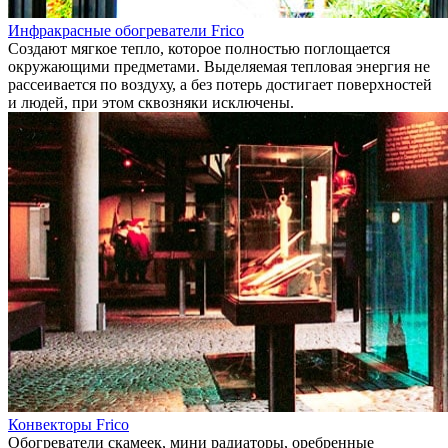
Инфракрасные обогреватели Frico
Создают мягкое тепло, которое полностью поглощается
окружающими предметами. Выделяемая тепловая энергия не
рассеивается по воздуху, а без потерь достигает поверхностей
и людей, при этом сквозняки исключены.
Конвекторы Frico
Обогреватели скамеек, мини радиаторы, оребренные