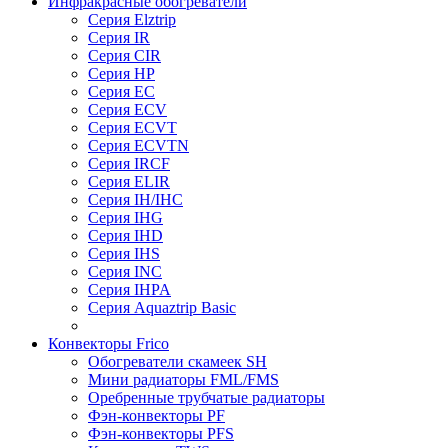
Инфракрасные обогреватели
Серия Elztrip
Серия IR
Серия CIR
Серия HP
Серия EC
Серия ECV
Серия ECVT
Серия ECVTN
Серия IRCF
Серия ELIR
Серия IH/IHC
Серия IHG
Серия IHD
Серия IHS
Серия INC
Серия IHPA
Серия Aquaztrip Basic
Конвекторы Frico
Обогреватели скамеек SH
Мини радиаторы FML/FMS
Оребренные трубчатые радиаторы
Фэн-конвекторы PF
Фэн-конвекторы PFS