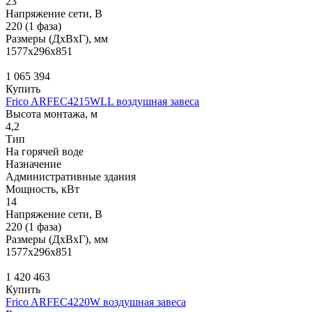
23
Напряжение сети, В
220 (1 фаза)
Размеры (ДхВхГ), мм
1577x296x851
1 065 394
Купить
Frico ARFEC4215WLL воздушная завеса
Высота монтажа, м
4,2
Тип
На горячей воде
Назначение
Административные здания
Мощность, кВт
14
Напряжение сети, В
220 (1 фаза)
Размеры (ДхВхГ), мм
1577x296x851
1 420 463
Купить
Frico ARFEC4220W воздушная завеса