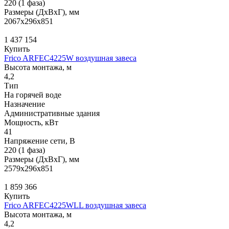
220 (1 фаза)
Размеры (ДхВхГ), мм
2067x296x851
1 437 154
Купить
Frico ARFEC4225W воздушная завеса
Высота монтажа, м
4,2
Тип
На горячей воде
Назначение
Административные здания
Мощность, кВт
41
Напряжение сети, В
220 (1 фаза)
Размеры (ДхВхГ), мм
2579x296x851
1 859 366
Купить
Frico ARFEC4225WLL воздушная завеса
Высота монтажа, м
4,2