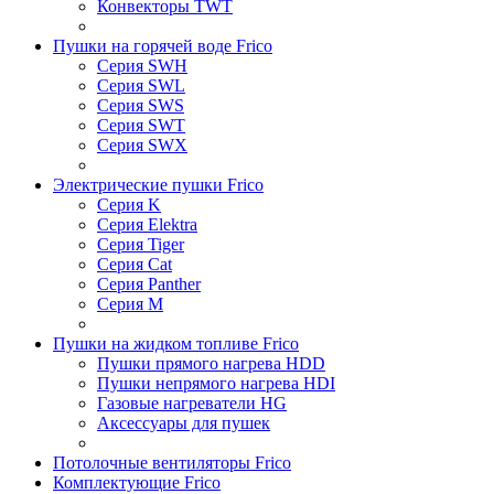
Конвекторы TWT
Пушки на горячей воде Frico
Серия SWH
Серия SWL
Серия SWS
Серия SWT
Серия SWX
Электрические пушки Frico
Серия K
Серия Elektra
Серия Tiger
Серия Cat
Серия Panther
Серия M
Пушки на жидком топливе Frico
Пушки прямого нагрева HDD
Пушки непрямого нагрева HDI
Газовые нагреватели HG
Аксессуары для пушек
Потолочные вентиляторы Frico
Комплектующие Frico