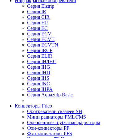
Инфракрасные обогреватели
Серия Elztrip
Серия IR
Серия CIR
Серия HP
Серия EC
Серия ECV
Серия ECVT
Серия ECVTN
Серия IRCF
Серия ELIR
Серия IH/IHC
Серия IHG
Серия IHD
Серия IHS
Серия INC
Серия IHPA
Серия Aquaztrip Basic
Конвекторы Frico
Обогреватели скамеек SH
Мини радиаторы FML/FMS
Оребренные трубчатые радиаторы
Фэн-конвекторы PF
Фэн-конвекторы PFS