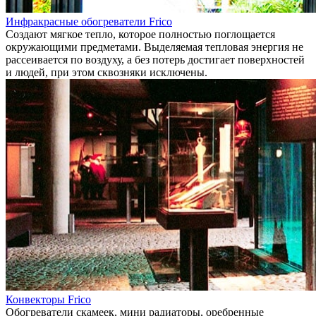
Инфракрасные обогреватели Frico
Создают мягкое тепло, которое полностью поглощается
окружающими предметами. Выделяемая тепловая энергия не
рассеивается по воздуху, а без потерь достигает поверхностей
и людей, при этом сквозняки исключены.
Конвекторы Frico
Обогреватели скамеек, мини радиаторы, оребренные