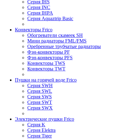
Серия IHS
Серия INC
Серия IHPA
Серия Aquaztrip Basic
Конвекторы Frico
Обогреватели скамеек SH
Мини радиаторы FML/FMS
Оребренные трубчатые радиаторы
Фэн-конвекторы PF
Фэн-конвекторы PFS
Конвекторы TWS
Конвекторы TWT
Пушки на горячей воде Frico
Серия SWH
Серия SWL
Серия SWS
Серия SWT
Серия SWX
Электрические пушки Frico
Серия K
Серия Elektra
Серия Tiger