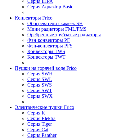
Серия IHPA
Серия Aquaztrip Basic
Конвекторы Frico
Обогреватели скамеек SH
Мини радиаторы FML/FMS
Оребренные трубчатые радиаторы
Фэн-конвекторы PF
Фэн-конвекторы PFS
Конвекторы TWS
Конвекторы TWT
Пушки на горячей воде Frico
Серия SWH
Серия SWL
Серия SWS
Серия SWT
Серия SWX
Электрические пушки Frico
Серия K
Серия Elektra
Серия Tiger
Серия Cat
Серия Panther