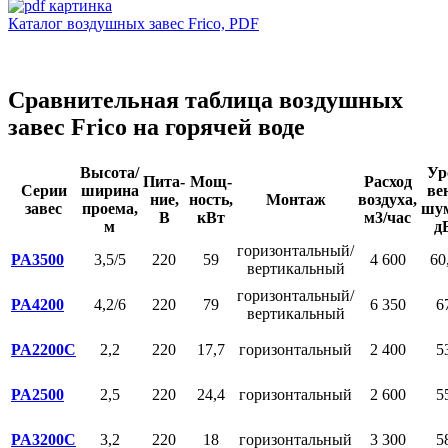
Каталог воздушных завес Frico, PDF
Сравнительная таблица воздушных
завес Frico на горячей воде
Высота/
Ур
Пита-
Мощ-
Расход
Серии
ширина
ве
ние,
ность,
Монтаж
воздуха,
завес
проема,
шум
В
кВт
м3/час
м
д
горизонтальный/
PA3500
3,5/5
220
59
4 600
60
вертикальный
горизонтальный/
PA4200
4,2/6
220
79
6 350
6
вертикальный
PA2200C
2,2
220
17,7
горизонтальный
2 400
5
PA2500
2,5
220
24,4
горизонтальный
2 600
5
PA3200C
3,2
220
18
горизонтальный
3 300
5