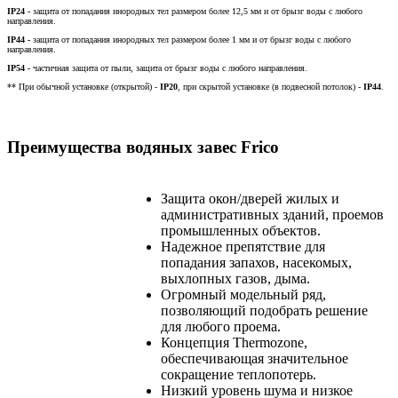
IP
24 -
защита от попадания инородных тел размером более 12,5 мм и от брызг воды с любого
направления.
IP44 -
защита от попадания инородных тел размером более 1 мм и от брызг воды с любого
направления.
IP54 -
частичная защита от пыли, защита от брызг воды с любого направления.
** При обычной установке (открытой) -
IP20
, при скрытой установке (в подвесной потолок) -
IP44
.
Преимущества водяных завес Frico
Защита окон/дверей жилых и
административных зданий, проемов
промышленных объектов.
Надежное препятствие для
попадания запахов, насекомых,
выхлопных газов, дыма.
Огромный модельный ряд,
позволяющий подобрать решение
для любого проема.
Концепция Thermozone,
обеспечивающая значительное
сокращение теплопотерь.
Низкий уровень шума и низкое