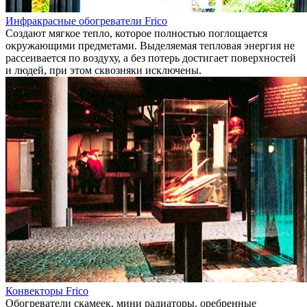
Инфракрасные обогреватели Frico
Создают мягкое тепло, которое полностью поглощается
окружающими предметами. Выделяемая тепловая энергия не
рассеивается по воздуху, а без потерь достигает поверхностей
и людей, при этом сквозняки исключены.
Конвекторы Frico
Обогреватели скамеек, мини радиаторы, оребренные