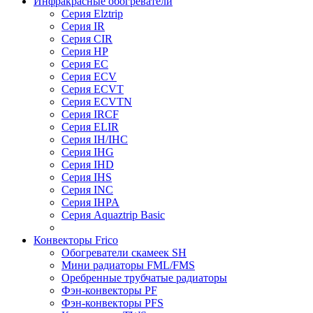
Инфракрасные обогреватели
Серия Elztrip
Серия IR
Серия CIR
Серия HP
Серия EC
Серия ECV
Серия ECVT
Серия ECVTN
Серия IRCF
Серия ELIR
Серия IH/IHC
Серия IHG
Серия IHD
Серия IHS
Серия INC
Серия IHPA
Серия Aquaztrip Basic
Конвекторы Frico
Обогреватели скамеек SH
Мини радиаторы FML/FMS
Оребренные трубчатые радиаторы
Фэн-конвекторы PF
Фэн-конвекторы PFS