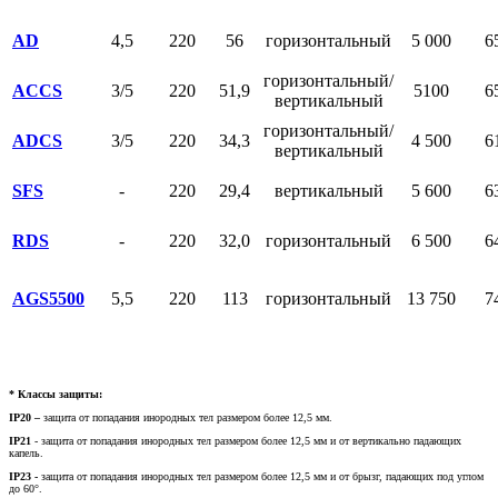
AD
4,5
220
56
горизонтальный
5 000
6
горизонтальный/
ACCS
3/5
220
51,9
5100
6
вертикальный
горизонтальный/
ADCS
3/5
220
34,3
4 500
6
вертикальный
SFS
-
220
29,4
вертикальный
5 600
6
RDS
-
220
32,0
горизонтальный
6 500
6
AGS5500
5,5
220
113
горизонтальный
13 750
7
* Классы защиты:
IP
20 –
защита от попадания инородных тел размером более 12,5 мм.
IP21
- защита от попадания инородных тел размером более 12,5 мм и от вертикально падающих
капель.
IP
23 -
защита от попадания инородных тел размером более 12,5 мм и от брызг, падающих под углом
до 60°.