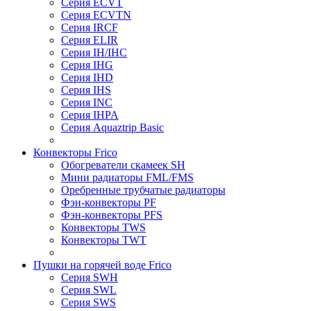
Серия ECVT
Серия ECVTN
Серия IRCF
Серия ELIR
Серия IH/IHC
Серия IHG
Серия IHD
Серия IHS
Серия INC
Серия IHPA
Серия Aquaztrip Basic
Конвекторы Frico
Обогреватели скамеек SH
Мини радиаторы FML/FMS
Оребренные трубчатые радиаторы
Фэн-конвекторы PF
Фэн-конвекторы PFS
Конвекторы TWS
Конвекторы TWT
Пушки на горячей воде Frico
Серия SWH
Серия SWL
Серия SWS