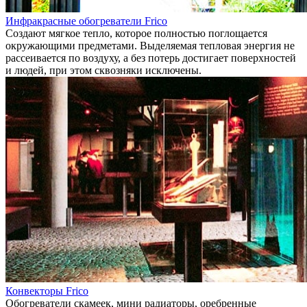
Инфракрасные обогреватели Frico
Создают мягкое тепло, которое полностью поглощается
окружающими предметами. Выделяемая тепловая энергия не
рассеивается по воздуху, а без потерь достигает поверхностей
и людей, при этом сквозняки исключены.
Конвекторы Frico
Обогреватели скамеек, мини радиаторы, оребренные