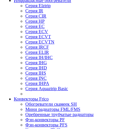
Инфракрасные обогреватели
Серия Elztrip
Серия IR
Серия CIR
Серия HP
Серия EC
Серия ECV
Серия ECVT
Серия ECVTN
Серия IRCF
Серия ELIR
Серия IH/IHC
Серия IHG
Серия IHD
Серия IHS
Серия INC
Серия IHPA
Серия Aquaztrip Basic
Конвекторы Frico
Обогреватели скамеек SH
Мини радиаторы FML/FMS
Оребренные трубчатые радиаторы
Фэн-конвекторы PF
Фэн-конвекторы PFS