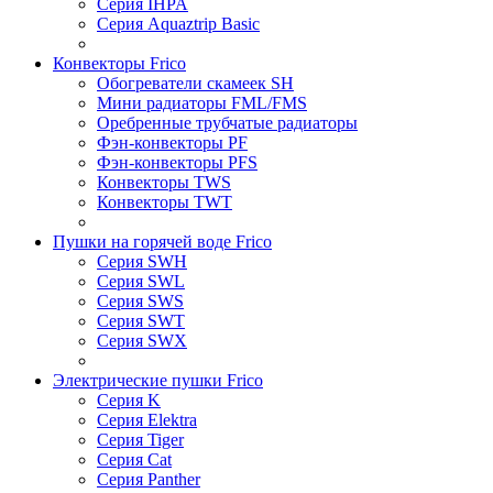
Серия IHPA
Серия Aquaztrip Basic
Конвекторы Frico
Обогреватели скамеек SH
Мини радиаторы FML/FMS
Оребренные трубчатые радиаторы
Фэн-конвекторы PF
Фэн-конвекторы PFS
Конвекторы TWS
Конвекторы TWT
Пушки на горячей воде Frico
Серия SWH
Серия SWL
Серия SWS
Серия SWT
Серия SWX
Электрические пушки Frico
Серия K
Серия Elektra
Серия Tiger
Серия Cat
Серия Panther