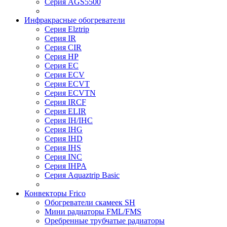
Серия AGS5500
Инфракрасные обогреватели
Серия Elztrip
Серия IR
Серия CIR
Серия HP
Серия EC
Серия ECV
Серия ECVT
Серия ECVTN
Серия IRCF
Серия ELIR
Серия IH/IHC
Серия IHG
Серия IHD
Серия IHS
Серия INC
Серия IHPA
Серия Aquaztrip Basic
Конвекторы Frico
Обогреватели скамеек SH
Мини радиаторы FML/FMS
Оребренные трубчатые радиаторы