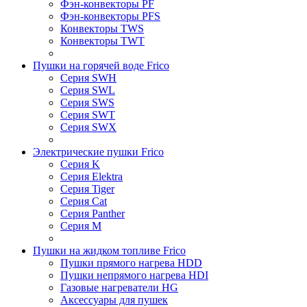
Фэн-конвекторы PF
Фэн-конвекторы PFS
Конвекторы TWS
Конвекторы TWT
Пушки на горячей воде Frico
Серия SWH
Серия SWL
Серия SWS
Серия SWT
Серия SWX
Электрические пушки Frico
Серия K
Серия Elektra
Серия Tiger
Серия Cat
Серия Panther
Серия M
Пушки на жидком топливе Frico
Пушки прямого нагрева HDD
Пушки непрямого нагрева HDI
Газовые нагреватели HG
Аксессуары для пушек