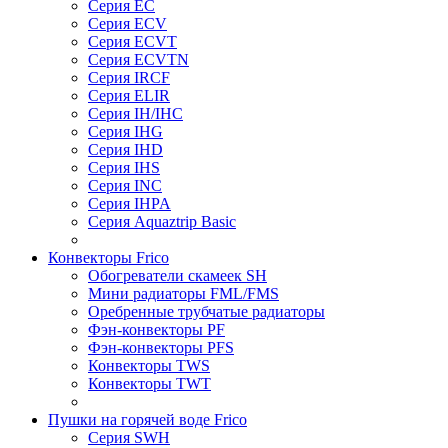
Серия EC
Серия ECV
Серия ECVT
Серия ECVTN
Серия IRCF
Серия ELIR
Серия IH/IHC
Серия IHG
Серия IHD
Серия IHS
Серия INC
Серия IHPA
Серия Aquaztrip Basic
Конвекторы Frico
Обогреватели скамеек SH
Мини радиаторы FML/FMS
Оребренные трубчатые радиаторы
Фэн-конвекторы PF
Фэн-конвекторы PFS
Конвекторы TWS
Конвекторы TWT
Пушки на горячей воде Frico
Серия SWH