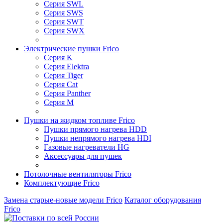
Серия SWL
Серия SWS
Серия SWT
Серия SWX
Электрические пушки Frico
Серия K
Серия Elektra
Серия Tiger
Серия Cat
Серия Panther
Серия M
Пушки на жидком топливе Frico
Пушки прямого нагрева HDD
Пушки непрямого нагрева HDI
Газовые нагреватели HG
Аксессуары для пушек
Потолочные вентиляторы Frico
Комплектующие Frico
Замена старые-новые модели Frico
Каталог оборудования
Frico