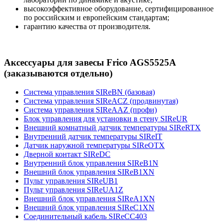
высокоэффективное оборудование, сертифицированное
по российским и европейским стандартам;
гарантию качества от производителя.
Аксессуары для завесы Frico AGS5525A
(заказываются отдельно)
Система управления SIReBN (базовая)
Система управления SIReACZ (продвинутая)
Система управления SIReAAZ (профи)
Блок управления для установки в стену SIReUR
Внешний комнатный датчик температуры SIReRTX
Внутренний датчик температуры SIReIT
Датчик наружной температуры SIReOTX
Дверной контакт SIReDC
Внутренний блок управления SIReB1N
Внешний блок управления SIReB1XN
Пульт управления SIReUB1
Пульт управления SIReUA1Z
Внешний блок управления SIReA1XN
Внешний блок управления SIReC1XN
Соединительный кабель SIReCC403