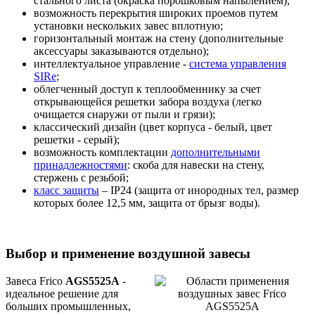
стального листа (окраска порошковым напылением);
возможность перекрытия широких проемов путем
установки нескольких завес вплотную;
горизонтальный монтаж на стену (дополнительные
аксессуары заказываются отдельно);
интеллектуальное управление -
система управления
SIRe
;
облегченный доступ к теплообменнику за счет
открывающейся решетки забора воздуха (легко
очищается снаружи от пыли и грязи);
классический дизайн (цвет корпуса - белый, цвет
решетки - серый);
возможность комплектации
дополнительными
принадлежностями
: скоба для навески на стену,
стержень с резьбой;
класс защиты
– IP24 (защита от инородных тел, размер
которых более 12,5 мм, защита от брызг воды).
Выбор и применение воздушной завесы
Завеса Frico
AGS5525A
-
идеальное решение для
больших промышленных,