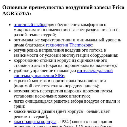
Основные преимущества воздушной завесы Frico
AGR5520A:
отличный выбор
для обеспечения комфортного
микроклимата в помещениях за счет разделения зон с
разной температурой;
оптимальные характеристики и минимальный уровень
шума благодаря
технологии Thermozone
;
регулировка направления воздушного потока в
зависимости от условий эксплуатации оборудования;
коррозионно-стойкий корпус из оцинкованного
стального листа (окраска порошковым напылением);
удобное управление с помощью
интеллектуальной
системы управления SIRe
;
скрытый монтаж в горизонтальном положении
(видимой остается только передняя панель);
возможность перекрытия широких проемов путем
установки нескольких завес вплотную;
легко очищающаяся решетка забора воздуха от пыли и
грязи;
классический дизайн (цвет корпуса - белый, цвет
решетки - серый);
класс защиты корпуса
- IP24 (защита от попадания
инородных тел размером более 12,5 мм и от брызг