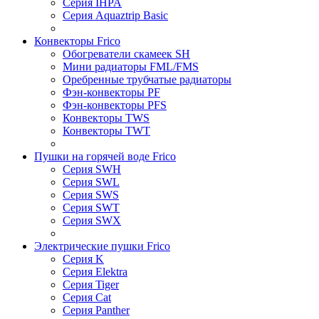
Серия IHPA
Серия Aquaztrip Basic
Конвекторы Frico
Обогреватели скамеек SH
Мини радиаторы FML/FMS
Оребренные трубчатые радиаторы
Фэн-конвекторы PF
Фэн-конвекторы PFS
Конвекторы TWS
Конвекторы TWT
Пушки на горячей воде Frico
Серия SWH
Серия SWL
Серия SWS
Серия SWT
Серия SWX
Электрические пушки Frico
Серия K
Серия Elektra
Серия Tiger
Серия Cat
Серия Panther