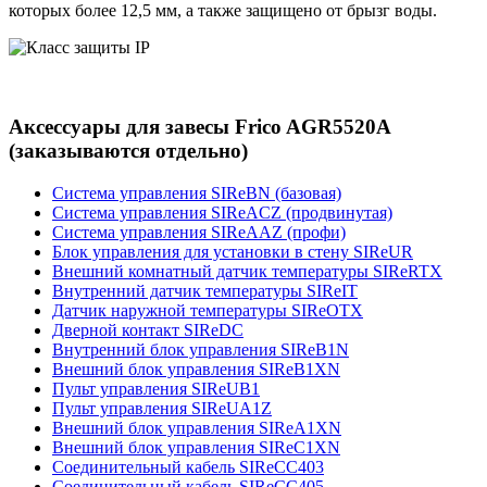
которых более 12,5 мм, а также защищено от брызг воды.
Аксессуары для завесы Frico AGR5520A
(заказываются отдельно)
Система управления SIReBN (базовая)
Система управления SIReACZ (продвинутая)
Система управления SIReAAZ (профи)
Блок управления для установки в стену SIReUR
Внешний комнатный датчик температуры SIReRTX
Внутренний датчик температуры SIReIT
Датчик наружной температуры SIReOTX
Дверной контакт SIReDC
Внутренний блок управления SIReB1N
Внешний блок управления SIReB1XN
Пульт управления SIReUB1
Пульт управления SIReUA1Z
Внешний блок управления SIReA1XN
Внешний блок управления SIReC1XN
Соединительный кабель SIReCC403
Соединительный кабель SIReCC405