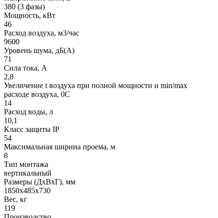
380 (3 фазы)
Мощность, кВт
46
Расход воздуха, м3/час
9600
Уровень шума, дБ(A)
71
Сила тока, A
2,8
Увеличение t воздуха при полной мощности и min/max
расходе воздуха, 0C
14
Расход воды, л
10,1
Класс защиты IP
54
Максимальная ширина проема, м
8
Тип монтажа
вертикальный
Размеры (ДхВхГ), мм
1850x485x730
Вес, кг
119
Производство