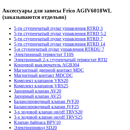
Аксессуары для завесы Frico AGIV6018WL
(заказываются отдельно)
5-ти ступенчатый пульт управления RTRD 3
5-ти ступенчатый пульт управления RTRD 5.2
5-ти ступенчатый пульт управления RTRD 7
5-ти ступенчатый пульт управления RTRD 14
5-и ступенчатый пульт управления RTRDU 7
Электронный термостат T10S
Электронный 2-х ступенчатый термостат RTI2
Концевой выключатель AGB304
Mагнитный дверной контакт MDC
Mагнитный контакт MDCDC
Комплект клапанов VRS20
Комплект клапанов VRS25
Запорный клапан AV20
Запорный клапан AV25
Балансировочный клапан JVF20
Балансировочный клапан JVF25
3-х ходовой клапан on/off TRVS20
3-х ходовой клапан on/off TRVS25
Клапан байпаса BPV10
Электропривод SD20