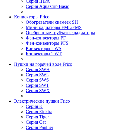
Серия IHPA
Серия Aquaztrip Basic
Конвекторы Frico
Обогреватели скамеек SH
Мини радиаторы FML/FMS
Оребренные трубчатые радиаторы
Фэн-конвекторы PF
Фэн-конвекторы PFS
Конвекторы TWS
Конвекторы TWT
Пушки на горячей воде Frico
Серия SWH
Серия SWL
Серия SWS
Серия SWT
Серия SWX
Электрические пушки Frico
Серия K
Серия Elektra
Серия Tiger
Серия Cat
Серия Panther