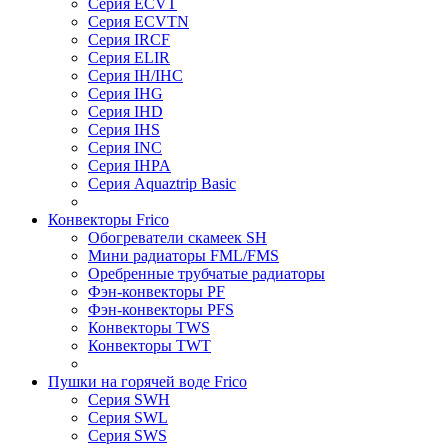
Серия ECVT
Серия ECVTN
Серия IRCF
Серия ELIR
Серия IH/IHC
Серия IHG
Серия IHD
Серия IHS
Серия INC
Серия IHPA
Серия Aquaztrip Basic
Конвекторы Frico
Обогреватели скамеек SH
Мини радиаторы FML/FMS
Оребренные трубчатые радиаторы
Фэн-конвекторы PF
Фэн-конвекторы PFS
Конвекторы TWS
Конвекторы TWT
Пушки на горячей воде Frico
Серия SWH
Серия SWL
Серия SWS