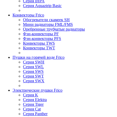
Серия IHPA
Серия Aquaztrip Basic
Конвекторы Frico
Обогреватели скамеек SH
Мини радиаторы FML/FMS
Оребренные трубчатые радиаторы
Фэн-конвекторы PF
Фэн-конвекторы PFS
Конвекторы TWS
Конвекторы TWT
Пушки на горячей воде Frico
Серия SWH
Серия SWL
Серия SWS
Серия SWT
Серия SWX
Электрические пушки Frico
Серия K
Серия Elektra
Серия Tiger
Серия Cat
Серия Panther