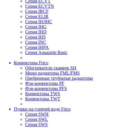
Серия ECVT
Серия ECVTN
Серия IRCF
Серия ELIR
Серия IH/IHC
Серия IHG
Серия IHD
Серия IHS
Серия INC
Серия IHPA
Серия Aquaztrip Basic
Конвекторы Frico
Обогреватели скамеек SH
Мини радиаторы FML/FMS
Оребренные трубчатые радиаторы
Фэн-конвекторы PF
Фэн-конвекторы PFS
Конвекторы TWS
Конвекторы TWT
Пушки на горячей воде Frico
Серия SWH
Серия SWL
Серия SWS