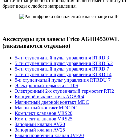
частично защищено от попадания пыли и имеет защиту от
брызг воды с любого направления.
Аксессуары для завесы Frico AGIH4530WL
(заказываются отдельно)
5-ти ступенчатый пульт управления RTRD 3
5-ти ступенчатый пульт управления RTRD 5.2
5-ти ступенчатый пульт управления RTRD 7
5-ти ступенчатый пульт управления RTRD 14
5-и ступенчатый пульт управления RTRDU 7
Электронный термостат T10S
Электронный 2-х ступенчатый термостат RTI2
Концевой выключатель AGB304
Mагнитный дверной контакт MDC
Mагнитный контакт MDCDC
Комплект клапанов VRS20
Комплект клапанов VRS25
Запорный клапан AV20
Запорный клапан AV25
Балансировочный клапан JVF20