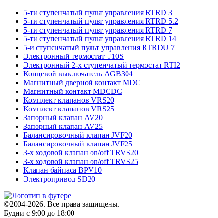
5-ти ступенчатый пульт управления RTRD 3
5-ти ступенчатый пульт управления RTRD 5.2
5-ти ступенчатый пульт управления RTRD 7
5-ти ступенчатый пульт управления RTRD 14
5-и ступенчатый пульт управления RTRDU 7
Электронный термостат T10S
Электронный 2-х ступенчатый термостат RTI2
Концевой выключатель AGB304
Mагнитный дверной контакт MDC
Mагнитный контакт MDCDC
Комплект клапанов VRS20
Комплект клапанов VRS25
Запорный клапан AV20
Запорный клапан AV25
Балансировочный клапан JVF20
Балансировочный клапан JVF25
3-х ходовой клапан on/off TRVS20
3-х ходовой клапан on/off TRVS25
Клапан байпаса BPV10
Электропривод SD20
©2004-2026. Все права защищены.
Будни с 9:00 до 18:00