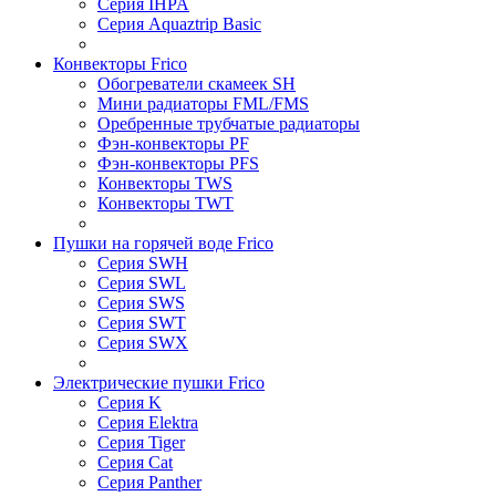
Серия IHPA
Серия Aquaztrip Basic
Конвекторы Frico
Обогреватели скамеек SH
Мини радиаторы FML/FMS
Оребренные трубчатые радиаторы
Фэн-конвекторы PF
Фэн-конвекторы PFS
Конвекторы TWS
Конвекторы TWT
Пушки на горячей воде Frico
Серия SWH
Серия SWL
Серия SWS
Серия SWT
Серия SWX
Электрические пушки Frico
Серия K
Серия Elektra
Серия Tiger
Серия Cat
Серия Panther