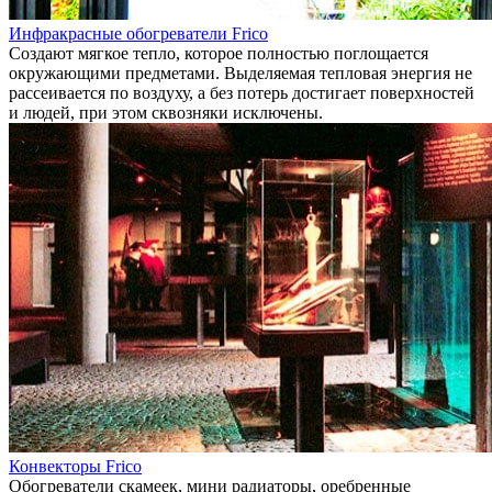
Инфракрасные обогреватели Frico
Создают мягкое тепло, которое полностью поглощается
окружающими предметами. Выделяемая тепловая энергия не
рассеивается по воздуху, а без потерь достигает поверхностей
и людей, при этом сквозняки исключены.
Конвекторы Frico
Обогреватели скамеек, мини радиаторы, оребренные