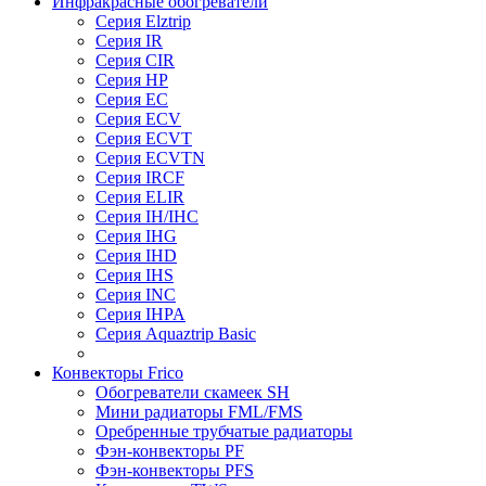
Инфракрасные обогреватели
Серия Elztrip
Серия IR
Серия CIR
Серия HP
Серия EC
Серия ECV
Серия ECVT
Серия ECVTN
Серия IRCF
Серия ELIR
Серия IH/IHC
Серия IHG
Серия IHD
Серия IHS
Серия INC
Серия IHPA
Серия Aquaztrip Basic
Конвекторы Frico
Обогреватели скамеек SH
Мини радиаторы FML/FMS
Оребренные трубчатые радиаторы
Фэн-конвекторы PF
Фэн-конвекторы PFS