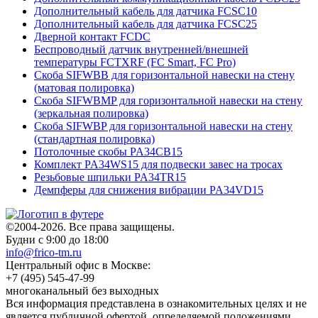
Дополнительный кабель для датчика FCSC10
Дополнительный кабель для датчика FCSC25
Дверной контакт FCDC
Беспроводный датчик внутренней/внешней
температуры FCTXRF (FC Smart, FC Pro)
Скоба SIFWBB для горизонтальной навески на стену
(матовая полировка)
Скоба SIFWBMP для горизонтальной навески на стену
(зеркальная полировка)
Скоба SIFWBP для горизонтальной навески на стену
(стандартная полировка)
Потолочные скобы PA34CB15
Комплект PA34WS15 для подвески завес на тросах
Резьбовые шпильки PA34TR15
Демпферы для снижения вибрации PA34VD15
©2004-2026. Все права защищены.
Будни с 9:00 до 18:00
info@frico-tm.ru
Центральный офис в Москве:
+7 (495) 545-47-99
многоканальный без выходных
Вся информация представлена в ознакомительных целях и не
является публичной офертой, определяемой положениями