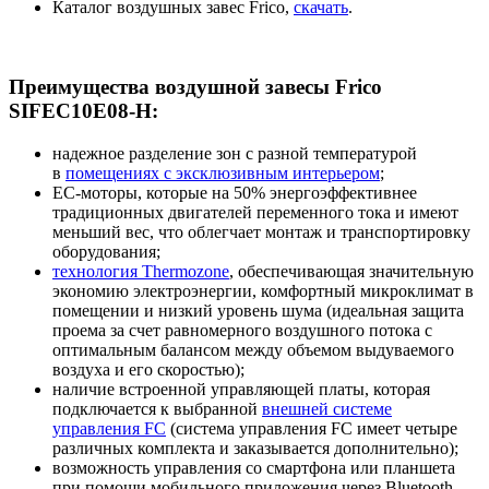
Каталог воздушных завес Frico,
скачать
.
Преимущества воздушной завесы Frico
SIFEC10E08-H:
надежное разделение зон с разной температурой
в
помещениях с эксклюзивным интерьером
;
EC-моторы, которые на 50% энергоэффективнее
традиционных двигателей переменного тока и имеют
меньший вес, что облегчает монтаж и транспортировку
оборудования;
технология Thermozone
, обеспечивающая значительную
экономию электроэнергии, комфортный микроклимат в
помещении и низкий уровень шума (идеальная защита
проема за счет равномерного воздушного потока с
оптимальным балансом между объемом выдуваемого
воздуха и его скоростью);
наличие встроенной управляющей платы, которая
подключается к выбранной
внешней системе
управления FC
(система управления FC имеет четыре
различных комплекта и заказывается дополнительно);
возможность управления со смартфона или планшета
при помощи мобильного приложения через Bluetooth