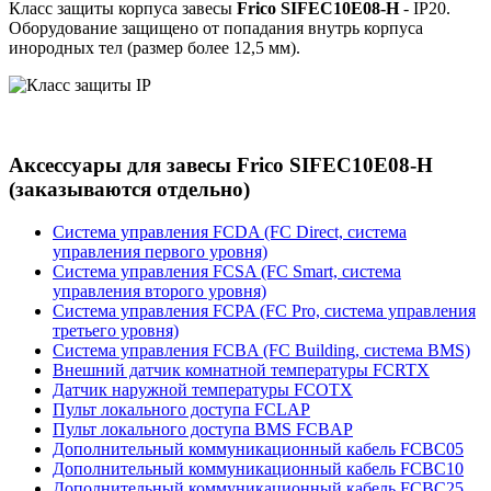
Класс защиты корпуса завесы
Frico SIFEC10E08-H
- IP20.
Оборудование защищено от попадания внутрь корпуса
инородных тел (размер более 12,5 мм).
Аксессуары для завесы Frico SIFEC10E08-H
(заказываются отдельно)
Система управления FCDA (FC Direct, система
управления первого уровня)
Система управления FCSA (FC Smart, система
управления второго уровня)
Система управления FCPA (FC Pro, система управления
третьего уровня)
Система управления FCBA (FC Building, система BMS)
Внешний датчик комнатной температуры FCRTX
Датчик наружной температуры FCOTX
Пульт локального доступа FCLAP
Пульт локального доступа BMS FCBAP
Дополнительный коммуникационный кабель FCBC05
Дополнительный коммуникационный кабель FCBC10
Дополнительный коммуникационный кабель FCBC25