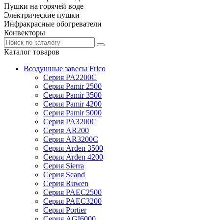
Пушки на горячей воде
Электрические пушки
Инфракрасные обогреватели
Конвекторы
Каталог товаров
Воздушные завесы Frico
Серия PA2200C
Серия Pamir 2500
Серия Pamir 3500
Серия Pamir 4200
Серия Pamir 5000
Серия PA3200C
Серия AR200
Серия AR3200C
Серия Arden 3500
Серия Arden 4200
Серия Sierra
Серия Scand
Серия Ruwen
Серия PAEC2500
Серия PAEC3200
Серия Portier
Серия AGI6000