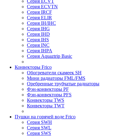
Серия ECVT
Серия ECVTN
Серия IRCF
Серия ELIR
Серия IH/IHC
Серия IHG
Серия IHD
Серия IHS
Серия INC
Серия IHPA
Серия Aquaztrip Basic
Конвекторы Frico
Обогреватели скамеек SH
Мини радиаторы FML/FMS
Оребренные трубчатые радиаторы
Фэн-конвекторы PF
Фэн-конвекторы PFS
Конвекторы TWS
Конвекторы TWT
Пушки на горячей воде Frico
Серия SWH
Серия SWL
Серия SWS