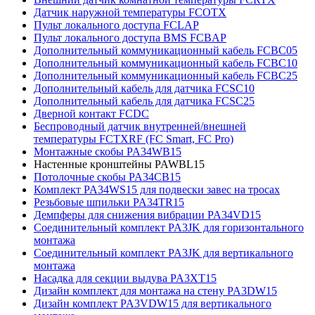
Датчик наружной температуры FCOTX
Пульт локального доступа FCLAP
Пульт локального доступа BMS FCBAP
Дополнительный коммуникационный кабель FCBC05
Дополнительный коммуникационный кабель FCBC10
Дополнительный коммуникационный кабель FCBC25
Дополнительный кабель для датчика FCSC10
Дополнительный кабель для датчика FCSC25
Дверной контакт FCDC
Беспроводный датчик внутренней/внешней
температуры FCTXRF (FC Smart, FC Pro)
Монтажные скобы PA34WB15
Настенные кронштейны PAWBL15
Потолочные скобы PA34CB15
Комплект PA34WS15 для подвески завес на тросах
Резьбовые шпильки PA34TR15
Демпферы для снижения вибрации PA34VD15
Соединительный комплект PA3JK для горизонтального
монтажа
Соединительный комплект PA3JK для вертикального
монтажа
Насадка для секции выдува PA3XT15
Дизайн комплект для монтажа на стену PA3DW15
Дизайн комплект PA3VDW15 для вертикального