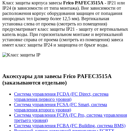
Класс защиты корпуса завесы
Frico PAFEC3515A
- IP21 или
IP24 (в зависимости от типа монтажа). Вне зависимости от
расположения корпус оборудования защищен от попадания
инородных тел (размер более 12,5 мм). Вертикальная
установка слева от проема (смотреть из помещения)
предусматривает класс защиты IP21 - защиту от вертикальных
капель воды. При горизонтальном монтаже и вертикальной
установке справа от проема (смотреть из помещения) завеса
имеет класс защиты IP24 и защищена от брызг воды.
Аксессуары для завесы Frico PAFEC3515A
(заказываются отдельно)
Система управления FCDA (FC Direct, система
управления первого уровня)
Система управления FCSA (FC Smart, система
управления второго уровня)
Система управления FCPA (FC Pro, система управления
третьего уровня)
Система управления FCBA (FC Building, система BMS)
Внешний датчик комнатной температуры FCRTX