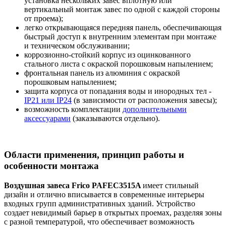
установка нескольких завес вплотную или
вертикальный монтаж завес по одной с каждой стороны
от проема);
легко открывающаяся передняя панель, обеспечивающая
быстрый доступ к внутренним элементам при монтаже
и техническом обслуживании;
коррозионно-стойкий корпус из оцинкованного
стального листа c окраской порошковым напылением;
фронтальная панель из алюминия c окраской
порошковым напылением;
защита корпуса от попадания воды и инородных тел -
IP21 или IP24
(в зависимости от расположения завесы);
возможность комплектации
дополнительными
аксессуарами
(заказываются отдельно).
Области применения, принцип работы и
особенности монтажа
Воздушная завеса Frico PAFEC3515A
имеет стильный
дизайн и отлично вписывается в современные интерьеры
входных групп административных зданий. Устройство
создает невидимый барьер в открытых проемах, разделяя зоны
с разной температурой, что обеспечивает возможность