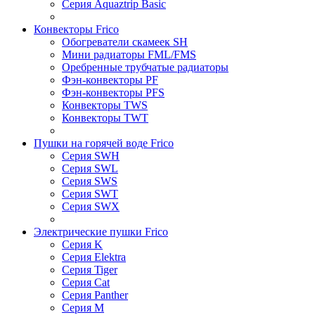
Серия Aquaztrip Basic
Конвекторы Frico
Обогреватели скамеек SH
Мини радиаторы FML/FMS
Оребренные трубчатые радиаторы
Фэн-конвекторы PF
Фэн-конвекторы PFS
Конвекторы TWS
Конвекторы TWT
Пушки на горячей воде Frico
Серия SWH
Серия SWL
Серия SWS
Серия SWT
Серия SWX
Электрические пушки Frico
Серия K
Серия Elektra
Серия Tiger
Серия Cat
Серия Panther
Серия M