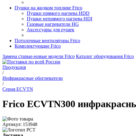
Пушки на жидком топливе Frico
Пушки прямого нагрева HDD
Пушки непрямого нагрева HDI
Газовые нагреватели HG
Аксессуары для пушек
Потолочные вентиляторы Frico
Комплектующие Frico
Замена старые-новые модели Frico
Каталог оборудования Frico
Продукция
/
Инфракрасные обогреватели
/
Серия ECVTN
Frico ECVTN300 инфракрасны
Артикул: 153948
Доставка