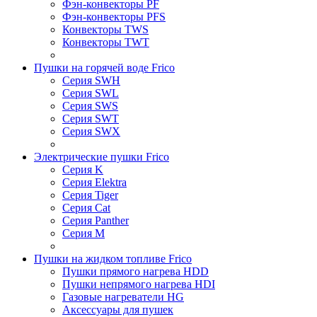
Фэн-конвекторы PF
Фэн-конвекторы PFS
Конвекторы TWS
Конвекторы TWT
Пушки на горячей воде Frico
Серия SWH
Серия SWL
Серия SWS
Серия SWT
Серия SWX
Электрические пушки Frico
Серия K
Серия Elektra
Серия Tiger
Серия Cat
Серия Panther
Серия M
Пушки на жидком топливе Frico
Пушки прямого нагрева HDD
Пушки непрямого нагрева HDI
Газовые нагреватели HG
Аксессуары для пушек