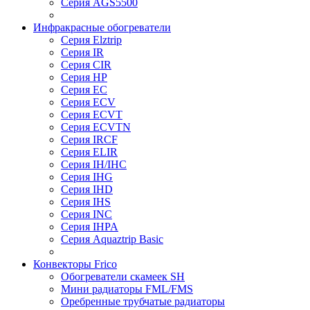
Серия AGS5500
Инфракрасные обогреватели
Серия Elztrip
Серия IR
Серия CIR
Серия HP
Серия EC
Серия ECV
Серия ECVT
Серия ECVTN
Серия IRCF
Серия ELIR
Серия IH/IHC
Серия IHG
Серия IHD
Серия IHS
Серия INC
Серия IHPA
Серия Aquaztrip Basic
Конвекторы Frico
Обогреватели скамеек SH
Мини радиаторы FML/FMS
Оребренные трубчатые радиаторы