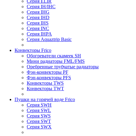
Серия ELIR
Серия IH/IHC
Серия IHG
Серия IHD
Серия IHS
Серия INC
Серия IHPA
Серия Aquaztrip Basic
Конвекторы Frico
Обогреватели скамеек SH
Мини радиаторы FML/FMS
Оребренные трубчатые радиаторы
Фэн-конвекторы PF
Фэн-конвекторы PFS
Конвекторы TWS
Конвекторы TWT
Пушки на горячей воде Frico
Серия SWH
Серия SWL
Серия SWS
Серия SWT
Серия SWX