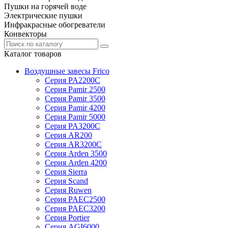
Пушки на горячей воде
Электрические пушки
Инфракрасные обогреватели
Конвекторы
Каталог товаров
Воздушные завесы Frico
Серия PA2200C
Серия Pamir 2500
Серия Pamir 3500
Серия Pamir 4200
Серия Pamir 5000
Серия PA3200C
Серия AR200
Серия AR3200C
Серия Arden 3500
Серия Arden 4200
Серия Sierra
Серия Scand
Серия Ruwen
Серия PAEC2500
Серия PAEC3200
Серия Portier
Серия AGI6000