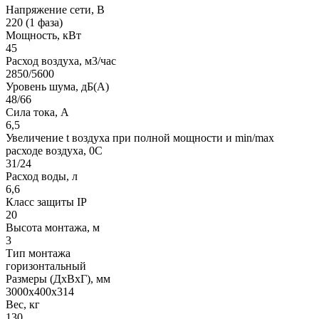
Напряжение сети, В
220 (1 фаза)
Мощность, кВт
45
Расход воздуха, м3/час
2850/5600
Уровень шума, дБ(A)
48/66
Сила тока, A
6,5
Увеличение t воздуха при полной мощности и min/max
расходе воздуха, 0C
31/24
Расход воды, л
6,6
Класс защиты IP
20
Высота монтажа, м
3
Тип монтажа
горизонтальный
Размеры (ДхВхГ), мм
3000x400x314
Вес, кг
130