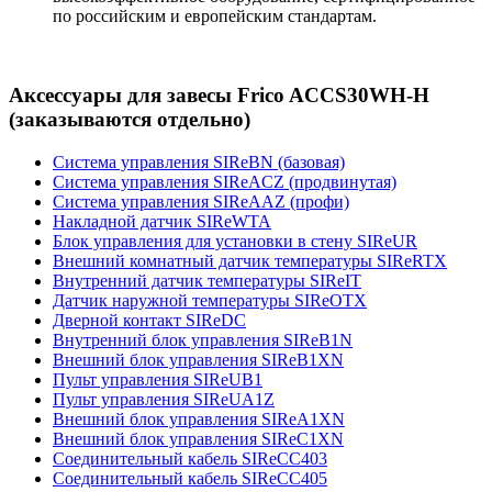
по российским и европейским стандартам.
Аксессуары для завесы Frico ACCS30WH-H
(заказываются отдельно)
Система управления SIReBN (базовая)
Система управления SIReACZ (продвинутая)
Система управления SIReAAZ (профи)
Накладной датчик SIReWTA
Блок управления для установки в стену SIReUR
Внешний комнатный датчик температуры SIReRTX
Внутренний датчик температуры SIReIT
Датчик наружной температуры SIReOTX
Дверной контакт SIReDC
Внутренний блок управления SIReB1N
Внешний блок управления SIReB1XN
Пульт управления SIReUB1
Пульт управления SIReUA1Z
Внешний блок управления SIReA1XN
Внешний блок управления SIReC1XN
Соединительный кабель SIReCC403
Соединительный кабель SIReCC405