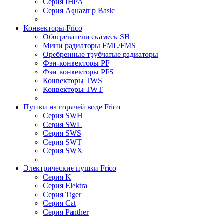
Серия IHPA
Серия Aquaztrip Basic
Конвекторы Frico
Обогреватели скамеек SH
Мини радиаторы FML/FMS
Оребренные трубчатые радиаторы
Фэн-конвекторы PF
Фэн-конвекторы PFS
Конвекторы TWS
Конвекторы TWT
Пушки на горячей воде Frico
Серия SWH
Серия SWL
Серия SWS
Серия SWT
Серия SWX
Электрические пушки Frico
Серия K
Серия Elektra
Серия Tiger
Серия Cat
Серия Panther