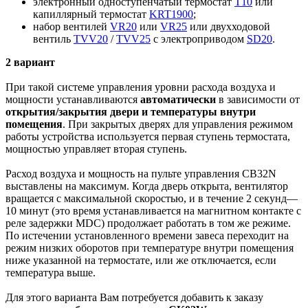
электронный одноступенчатый термостат
Т10
или
капиллярный термостат
KRT1900
;
набор вентилей
VR20
или
VR25
или двухходовой
вентиль
TVV20
/
TVV25
c электроприводом
SD20
.
2 вариант
При такой системе управления уровни расхода воздуха и
мощности устанавливаются
автоматически
в зависимости от
открытия/закрытия двери и температуры внутри
помещения
. При закрытых дверях для управления режимом
работы устройства используется первая ступень термостата,
мощностью управляет вторая ступень.
Расход воздуха и мощность на пульте управления CB32N
выставлены на максимум. Когда дверь открыта, вентилятор
вращается с максимальной скоростью, и в течение 2 секунд—
10 минут (это время устанавливается на магнитном контакте с
реле задержки MDC) продолжает работать в том же режиме.
По истечении установленного времени завеса переходит на
режим низких оборотов при температуре внутри помещения
ниже указанной на термостате, или же отключается, если
температура выше.
Для этого варианта Вам потребуется добавить к заказу