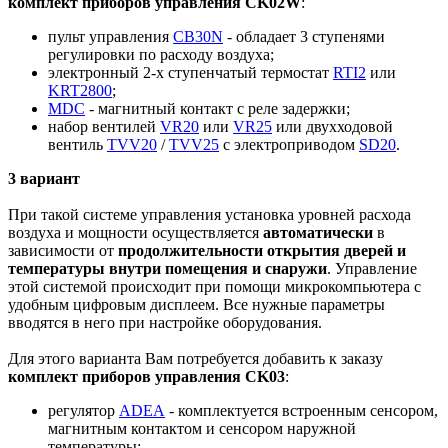
комплект приборов управления CK02W
:
пульт управления
CB30N
- обладает 3 ступенями
регулировки по расходу воздуха;
электронный 2-х ступенчатый термостат
RTI2
или
KRT2800
;
MDC
- магнитный контакт с реле задержки;
набор вентилей
VR20
или
VR25
или двухходовой
вентиль
TVV20
/
TVV25
c электроприводом
SD20
.
3 вариант
При такой системе управления установка уровней расхода
воздуха и мощности осуществляется
автоматически
в
зависимости от
продолжительности открытия дверей и
температуры внутри помещения и снаружи
. Управление
этой системой происходит при помощи микрокомпьютера с
удобным цифровым дисплеем. Все нужные параметры
вводятся в него при настройке оборудования.
Для этого варианта Вам потребуется добавить к заказу
комплект приборов управления CK03
:
регулятор
ADEA
- комплектуется встроенным сенсором,
магнитным контактом и сенсором наружной
температуры;