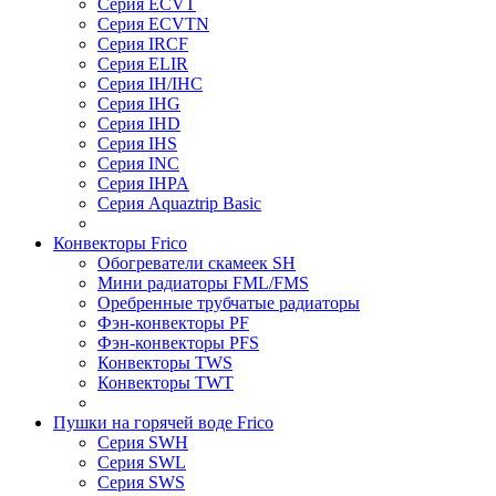
Серия ECVT
Серия ECVTN
Серия IRCF
Серия ELIR
Серия IH/IHC
Серия IHG
Серия IHD
Серия IHS
Серия INC
Серия IHPA
Серия Aquaztrip Basic
Конвекторы Frico
Обогреватели скамеек SH
Мини радиаторы FML/FMS
Оребренные трубчатые радиаторы
Фэн-конвекторы PF
Фэн-конвекторы PFS
Конвекторы TWS
Конвекторы TWT
Пушки на горячей воде Frico
Серия SWH
Серия SWL
Серия SWS