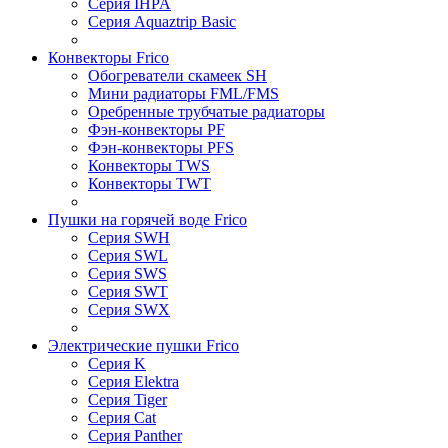
Серия IHPA
Серия Aquaztrip Basic
Конвекторы Frico
Обогреватели скамеек SH
Мини радиаторы FML/FMS
Оребренные трубчатые радиаторы
Фэн-конвекторы PF
Фэн-конвекторы PFS
Конвекторы TWS
Конвекторы TWT
Пушки на горячей воде Frico
Серия SWH
Серия SWL
Серия SWS
Серия SWT
Серия SWX
Электрические пушки Frico
Серия K
Серия Elektra
Серия Tiger
Серия Cat
Серия Panther