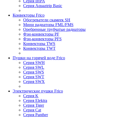
Серия IHPA
Серия Aquaztrip Basic
Конвекторы Frico
Обогреватели скамеек SH
Мини радиаторы FML/FMS
Оребренные трубчатые радиаторы
Фэн-конвекторы PF
Фэн-конвекторы PFS
Конвекторы TWS
Конвекторы TWT
Пушки на горячей воде Frico
Серия SWH
Серия SWL
Серия SWS
Серия SWT
Серия SWX
Электрические пушки Frico
Серия K
Серия Elektra
Серия Tiger
Серия Cat
Серия Panther