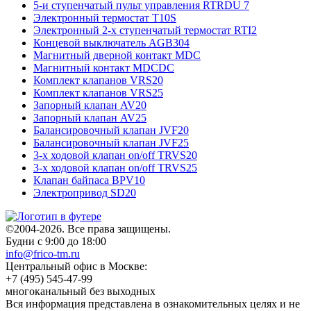
5-и ступенчатый пульт управления RTRDU 7
Электронный термостат T10S
Электронный 2-х ступенчатый термостат RTI2
Концевой выключатель AGB304
Mагнитный дверной контакт MDC
Mагнитный контакт MDCDC
Комплект клапанов VRS20
Комплект клапанов VRS25
Запорный клапан AV20
Запорный клапан AV25
Балансировочный клапан JVF20
Балансировочный клапан JVF25
3-х ходовой клапан on/off TRVS20
3-х ходовой клапан on/off TRVS25
Клапан байпаса BPV10
Электропривод SD20
©2004-2026. Все права защищены.
Будни с 9:00 до 18:00
info@frico-tm.ru
Центральный офис в Москве:
+7 (495) 545-47-99
многоканальный без выходных
Вся информация представлена в ознакомительных целях и не