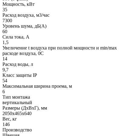
Мощность, кВт
35
Расход воздуха, м3/час
7300
Уровень шума, дБ(A)
60
Сила тока, A
1,5
Увеличение t воздуха при полной мощности и min/max
расходе воздуха, 0C
14
Расход воды, л
9,7
Класс защиты IP
54
Максимальная ширина проема, м
6
Тип монтажа
вертикальный
Размеры (ДхВхГ), мм
2050x465x640
Вес, кг
146
Производство
Швеция