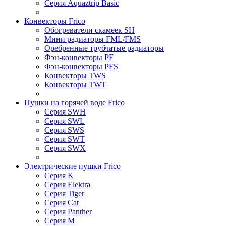
Серия Aquaztrip Basic
Конвекторы Frico
Обогреватели скамеек SH
Мини радиаторы FML/FMS
Оребренные трубчатые радиаторы
Фэн-конвекторы PF
Фэн-конвекторы PFS
Конвекторы TWS
Конвекторы TWT
Пушки на горячей воде Frico
Серия SWH
Серия SWL
Серия SWS
Серия SWT
Серия SWX
Электрические пушки Frico
Серия K
Серия Elektra
Серия Tiger
Серия Cat
Серия Panther
Серия M