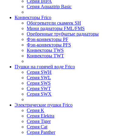
Серия IHPA
Серия Aquaztrip Basic
Конвекторы Frico
Обогреватели скамеек SH
Мини радиаторы FML/FMS
Оребренные трубчатые радиаторы
Фэн-конвекторы PF
Фэн-конвекторы PFS
Конвекторы TWS
Конвекторы TWT
Пушки на горячей воде Frico
Серия SWH
Серия SWL
Серия SWS
Серия SWT
Серия SWX
Электрические пушки Frico
Серия K
Серия Elektra
Серия Tiger
Серия Cat
Серия Panther