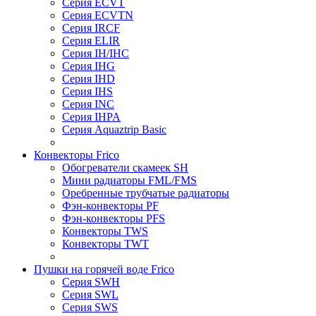
Серия ECVT
Серия ECVTN
Серия IRCF
Серия ELIR
Серия IH/IHC
Серия IHG
Серия IHD
Серия IHS
Серия INC
Серия IHPA
Серия Aquaztrip Basic
Конвекторы Frico
Обогреватели скамеек SH
Мини радиаторы FML/FMS
Оребренные трубчатые радиаторы
Фэн-конвекторы PF
Фэн-конвекторы PFS
Конвекторы TWS
Конвекторы TWT
Пушки на горячей воде Frico
Серия SWH
Серия SWL
Серия SWS