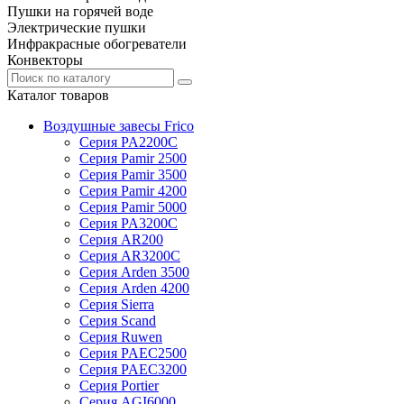
Пушки на горячей воде
Электрические пушки
Инфракрасные обогреватели
Конвекторы
Каталог товаров
Воздушные завесы Frico
Серия PA2200C
Серия Pamir 2500
Серия Pamir 3500
Серия Pamir 4200
Серия Pamir 5000
Серия PA3200C
Серия AR200
Серия AR3200C
Серия Arden 3500
Серия Arden 4200
Серия Sierra
Серия Scand
Серия Ruwen
Серия PAEC2500
Серия PAEC3200
Серия Portier
Серия AGI6000