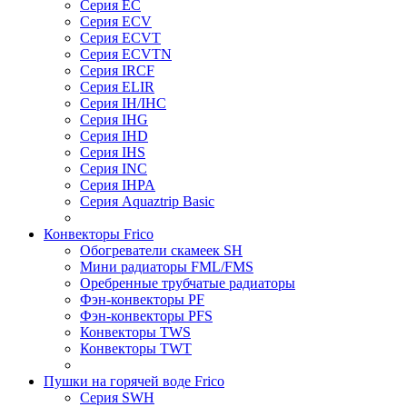
Серия EC
Серия ECV
Серия ECVT
Серия ECVTN
Серия IRCF
Серия ELIR
Серия IH/IHC
Серия IHG
Серия IHD
Серия IHS
Серия INC
Серия IHPA
Серия Aquaztrip Basic
Конвекторы Frico
Обогреватели скамеек SH
Мини радиаторы FML/FMS
Оребренные трубчатые радиаторы
Фэн-конвекторы PF
Фэн-конвекторы PFS
Конвекторы TWS
Конвекторы TWT
Пушки на горячей воде Frico
Серия SWH