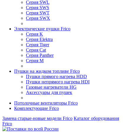
Серия SWL
Серия SWS
Серия SWT
Серия SWX
Электрические пушки Frico
Серия K
Серия Elektra
Серия Tiger
Серия Cat
Серия Panther
Серия M
Пушки на жидком топливе Frico
Пушки прямого нагрева HDD
Пушки непрямого нагрева HDI
Газовые нагреватели HG
Аксессуары для пушек
Потолочные вентиляторы Frico
Комплектующие Frico
Замена старые-новые модели Frico
Каталог оборудования
Frico