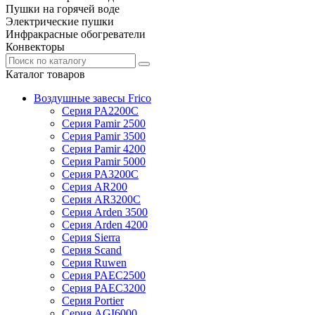
Пушки на горячей воде
Электрические пушки
Инфракрасные обогреватели
Конвекторы
Каталог товаров
Воздушные завесы Frico
Серия PA2200C
Серия Pamir 2500
Серия Pamir 3500
Серия Pamir 4200
Серия Pamir 5000
Серия PA3200C
Серия AR200
Серия AR3200C
Серия Arden 3500
Серия Arden 4200
Серия Sierra
Серия Scand
Серия Ruwen
Серия PAEC2500
Серия PAEC3200
Серия Portier
Серия AGI6000