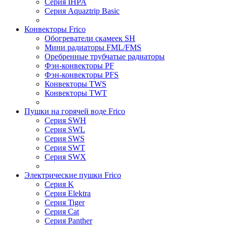
Серия IHPA
Серия Aquaztrip Basic
Конвекторы Frico
Обогреватели скамеек SH
Мини радиаторы FML/FMS
Оребренные трубчатые радиаторы
Фэн-конвекторы PF
Фэн-конвекторы PFS
Конвекторы TWS
Конвекторы TWT
Пушки на горячей воде Frico
Серия SWH
Серия SWL
Серия SWS
Серия SWT
Серия SWX
Электрические пушки Frico
Серия K
Серия Elektra
Серия Tiger
Серия Cat
Серия Panther